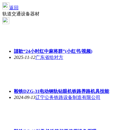
返回
轨道交通设备器材
譆歓“24小时红中麻将群”(小红书/视频)
2025-11-12
广东省给对方
鞍铁DZG-31电动钢轨钻眼机铁路养路机具技能
2024-09-13
辽宁公务铁路设备制造有限公司