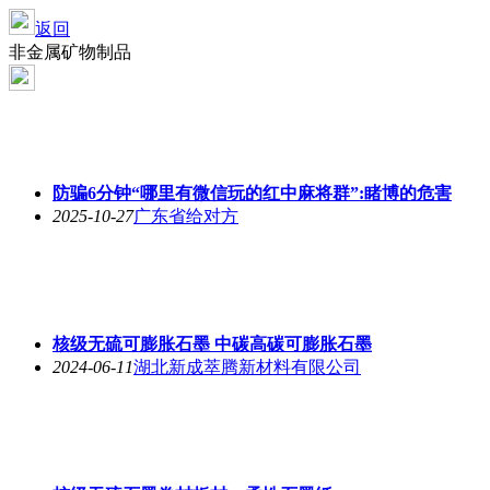
返回
非金属矿物制品
防骗6分钟“哪里有微信玩的红中麻将群”:睹博的危害
2025-10-27
广东省给对方
核级无硫可膨胀石墨 中碳高碳可膨胀石墨
2024-06-11
湖北新成萃腾新材料有限公司