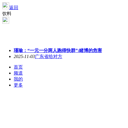
返回
饮料
瑾瑜：“一元一分两人跑得快群”:睹博的危害
2025-11-03
广东省给对方
首页
频道
我的
更多