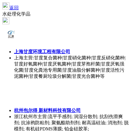
返回
水处理化学品
上海甘度环境工程有限公司
上海
主营:甘度复合菌种|甘度硝化菌种|甘度反硝化菌种|
甘度好氧菌种|甘度厌氧菌种|甘度芽孢杆菌|甘度厌氧强
化菌|甘度化粪池专用菌|甘度油脂分解菌种|甘度活性污
泥菌种|甘度餐厨垃圾分解菌|甘度光合菌种等
杭州包尔得 新材料科技有限公司
浙江杭州市
主营:流平手感剂; 润湿分散剂; 抗刮伤滑爽
剂; 抗涂鸦防粘剂; 聚氨酯助剂剂; 耐高温硅油; 消泡剂; 脱
模剂; 有机硅PDMS薄膜; 铂金硅胶革;