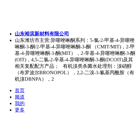
山东裕滨新材料有限公司
山东潍坊市
主营:异噻唑啉酮系列：5-氯-2-甲基-4-异噻唑
啉酮-3-酮/2-甲基-4-异噻唑啉酮-3-酮 （CMIT/MIT)，2-甲
基-4-异噻唑啉酮-3-酮(MIT），2-辛基-4-异噻唑啉酮-3-酮
(OIT)，4,5-二氯-2-辛基-4-异噻唑啉酮-3-酮(DCOIT)及其
相关复配配方产品； 有机溴类杀菌水处理剂：溴硝醇
（布罗波尔BRONOPOL），2,2-二溴-3-氰基丙酰胺（有
机溴DBNPA），2
首页
频道
我的
更多