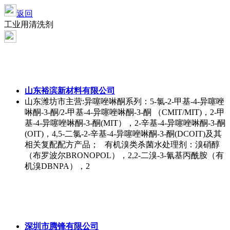
返回
工业用清洗剂
山东裕滨新材料有限公司
山东潍坊市
主营:异噻唑啉酮系列：5-氯-2-甲基-4-异噻唑
啉酮-3-酮/2-甲基-4-异噻唑啉酮-3-酮 （CMIT/MIT)，2-甲
基-4-异噻唑啉酮-3-酮(MIT），2-辛基-4-异噻唑啉酮-3-酮
(OIT)，4,5-二氯-2-辛基-4-异噻唑啉酮-3-酮(DCOIT)及其
相关复配配方产品； 有机溴类杀菌水处理剂：溴硝醇
（布罗波尔BRONOPOL），2,2-二溴-3-氰基丙酰胺（有
机溴DBNPA），2
深圳市腾锋有限公司